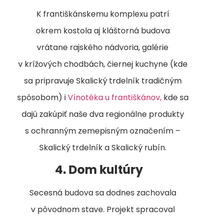
K františkánskemu komplexu patrí
okrem kostola aj kláštorná budova
vrátane rajského nádvoria, galérie
v krížových chodbách, čiernej kuchyne (kde
sa pripravuje Skalický trdelník tradičným
spôsobom) i
Vínotéka u františkánov,
kde sa
dajú zakúpiť naše dva regionálne produkty
s ochranným zemepisným označením –
Skalický trdelník a Skalický rubín.
4. Dom kultúry
Secesná budova sa dodnes zachovala
v pôvodnom stave. Projekt spracoval