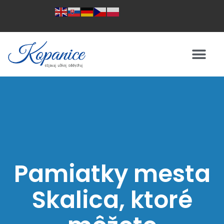
Pamiatky mesta
Skalica, ktoré