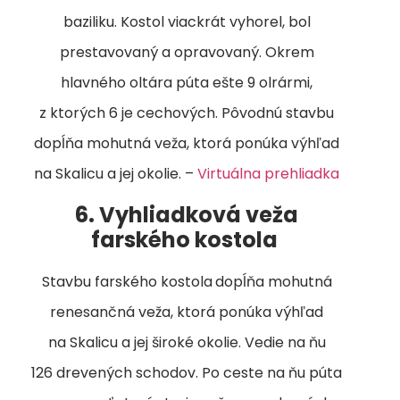
baziliku. Kostol viackrát vyhorel, bol
prestavovaný a opravovaný. Okrem
hlavného oltára púta ešte 9 olrármi,
z ktorých 6 je cechových. Pôvodnú stavbu
dopĺňa mohutná veža, ktorá ponúka výhľad
na Skalicu a jej okolie. –
Virtuálna prehliadka
6. Vyhliadková veža
farského kostola
Stavbu farského kostola
dopĺňa mohutná
renesančná veža, ktorá ponúka výhľad
na Skalicu a jej široké okolie. Vedie na ňu
126 drevených schodov. Po ceste na ňu púta