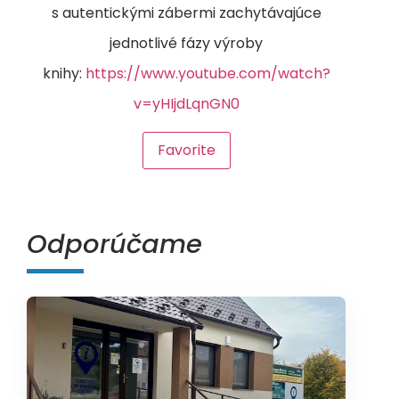
s autentickými zábermi zachytávajúce
jednotlivé fázy výroby
knihy:
https://www.youtube.com/watch?
v=yHIjdLqnGN0
Favorite
Odporúčame