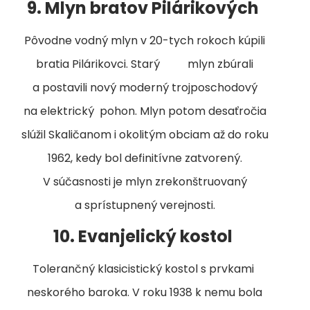
9. Mlyn bratov Pilárikových
Pôvodne vodný mlyn v 20-tych rokoch kúpili
bratia Pilárikovci. Starý mlyn zbúrali
a postavili nový moderný trojposchodový
na elektrický pohon. Mlyn potom desaťročia
slúžil Skaličanom i okolitým obciam až do roku
1962, kedy bol definitívne zatvorený.
V súčasnosti je mlyn zrekonštruovaný
a sprístupnený verejnosti.
10. Evanjelický kostol
Tolerančný klasicistický kostol s prvkami
neskorého baroka. V roku 1938 k nemu bola