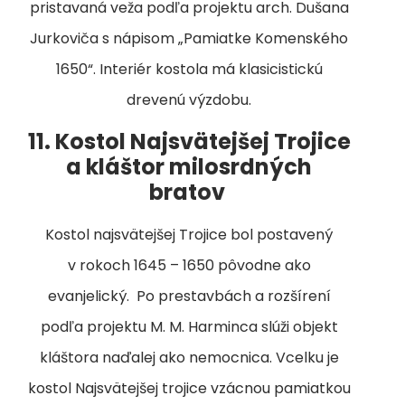
pristavaná veža podľa projektu arch. Dušana
Jurkoviča s nápisom „Pamiatke Komenského
1650“. Interiér kostola má klasicistickú
drevenú výzdobu.
11. Kostol Najsvätejšej Trojice
a kláštor milosrdných
bratov
Kostol najsvätejšej Trojice bol postavený
v rokoch 1645 – 1650 pôvodne ako
evanjelický. Po prestavbách a rozšírení
podľa projektu M. M. Harminca slúži objekt
kláštora naďalej ako nemocnica. Vcelku je
kostol Najsvätejšej trojice vzácnou pamiatkou