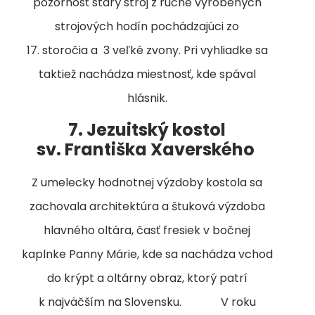
pozornosť starý stroj z ručne vyrobených
strojových hodín pochádzajúci zo
17. storočia a 3 veľké zvony. Pri vyhliadke sa
taktiež nachádza miestnosť, kde spával
hlásnik.
7. Jezuitský kostol
sv. Františka Xaverského
Z umelecky hodnotnej výzdoby kostola sa
zachovala architektúra a štuková výzdoba
hlavného oltára, časť fresiek v bočnej
kaplnke Panny Márie, kde sa nachádza vchod
do krýpt a oltárny obraz, ktorý patrí
k najväčším na Slovensku. V roku