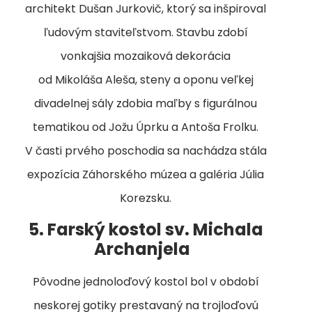
architekt Dušan Jurkovič, ktorý sa inšpiroval
ľudovým staviteľstvom. Stavbu zdobí
vonkajšia mozaiková dekorácia
od Mikoláša Aleša, steny a oponu veľkej
divadelnej sály zdobia maľby s figurálnou
tematikou od Jožu Úprku a Antoša Frolku.
V časti prvého poschodia sa nachádza stála
expozícia Záhorského múzea a galéria Júlia
Korezsku.
5. Farský kostol sv. Michala
Archanjela
Pôvodne jednoloďový kostol bol v období
neskorej gotiky prestavaný na trojloďovú