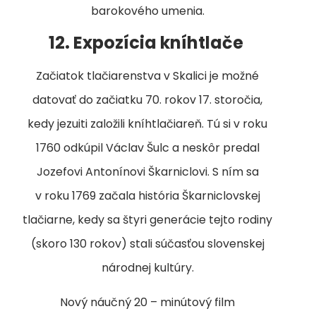
barokového umenia.
12. Expozícia kníhtlače
Začiatok tlačiarenstva v Skalici je možné
datovať do začiatku 70. rokov 17. storočia,
kedy jezuiti založili kníhtlačiareň. Tú si v roku
1760 odkúpil Václav Šulc a neskôr predal
Jozefovi Antonínovi Škarniclovi. S ním sa
v roku 1769 začala história Škarniclovskej
tlačiarne, kedy sa štyri generácie tejto rodiny
(skoro 130 rokov) stali súčasťou slovenskej
národnej kultúry.
Nový náučný 20 – minútový film