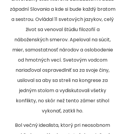
západní Slovania a kde si bude každý bratom
a sestrou. Ovládal 11 svetových jazykov, celý
život sa venoval štúdiu filozofií a
náboženských smerov. Apeloval na súcit,
mier, samostatnosť národov a oslobodenie
od hmotných vecí. Svetovým vodcom
nariaďoval ospravedlniť sa za svoje činy,
usiloval sa aby sa streli na kongrese za
jedným stolom a vydiskutovali všetky
konflikty, no skôr než tento zámer stihol
vykonať, zatkli ho.
Bol večný idealista, ktorý pri neosobnom