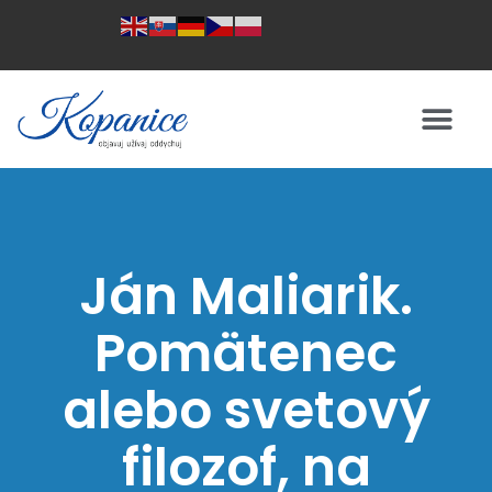
Ján Maliarik.
Pomätenec
alebo svetový
filozof, na