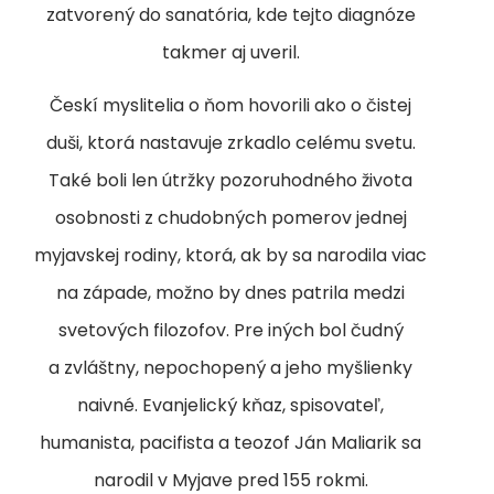
zatvorený do sanatória, kde tejto diagnóze
takmer aj uveril.
Českí myslitelia o ňom hovorili ako o čistej
duši, ktorá nastavuje zrkadlo celému svetu.
Také boli len útržky pozoruhodného života
osobnosti z chudobných pomerov jednej
myjavskej rodiny, ktorá, ak by sa narodila viac
na západe, možno by dnes patrila medzi
svetových filozofov. Pre iných bol čudný
a zvláštny, nepochopený a jeho myšlienky
naivné. Evanjelický kňaz, spisovateľ,
humanista, pacifista a teozof Ján Maliarik sa
narodil v Myjave pred 155 rokmi.