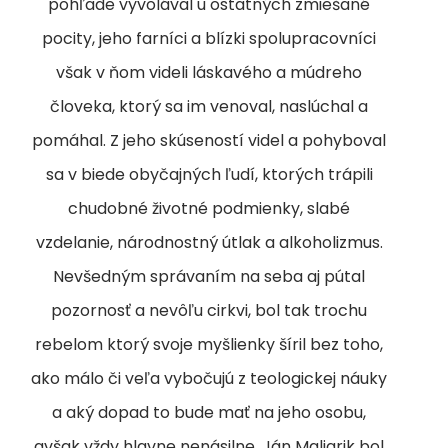
pohľade vyvolával u ostatných zmiešané
pocity, jeho farníci a blízki spolupracovníci
však v ňom videli láskavého a múdreho
človeka, ktorý sa im venoval, naslúchal a
pomáhal. Z jeho skúseností videl a pohyboval
sa v biede obyčajných ľudí, ktorých trápili
chudobné životné podmienky, slabé
vzdelanie, národnostný útlak a alkoholizmus.
Nevšedným správaním na seba aj pútal
pozornosť a nevôľu cirkvi, bol tak trochu
rebelom ktorý svoje myšlienky šíril bez toho,
ako málo či veľa vybočujú z teologickej náuky
a aký dopad to bude mať na jeho osobu,
avšak vždy hlavne nenásilne. Ján Maliarik bol