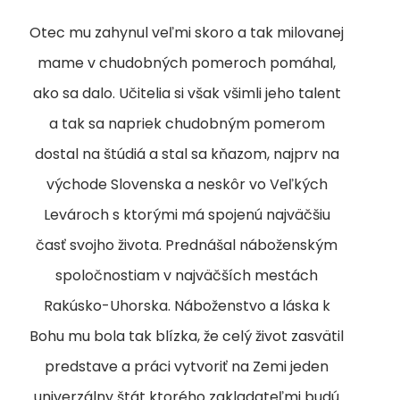
Otec mu zahynul veľmi skoro a tak milovanej
mame v chudobných pomeroch pomáhal,
ako sa dalo. Učitelia si však všimli jeho talent
a tak sa napriek chudobným pomerom
dostal na štúdiá a stal sa kňazom, najprv na
východe Slovenska a neskôr vo Veľkých
Levároch s ktorými má spojenú najväčšiu
časť svojho života. Prednášal náboženským
spoločnostiam v najväčších mestách
Rakúsko-Uhorska. Náboženstvo a láska k
Bohu mu bola tak blízka, že celý život zasvätil
predstave a práci vytvoriť na Zemi jeden
univerzálny štát ktorého zakladateľmi budú