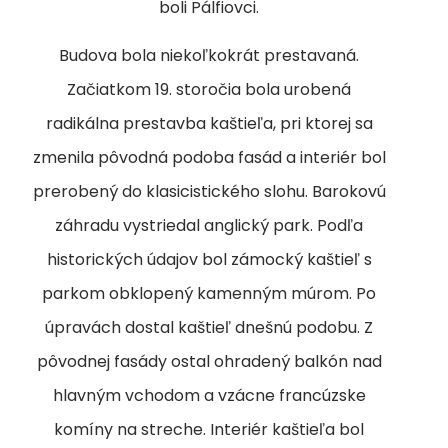
boli Pálfiovci.
Budova bola niekoľkokrát prestavaná.
Začiatkom 19. storočia bola urobená
radikálna prestavba kaštieľa, pri ktorej sa
zmenila pôvodná podoba fasád a interiér bol
prerobený do klasicistického slohu. Barokovú
záhradu vystriedal anglický park. Podľa
historických údajov bol zámocký kaštieľ s
parkom obklopený kamenným múrom. Po
úpravách dostal kaštieľ dnešnú podobu. Z
pôvodnej fasády ostal ohradený balkón nad
hlavným vchodom a vzácne francúzske
komíny na streche. Interiér kaštieľa bol