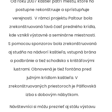
Od roku 2007 kaštieľ patrí mestu, ktoré ho
postupne rekonštruuje a sprístupňuje
verejnosti. V rámci projektu Paltour bola
zrekonštruovaná ľavá časť predného krídla,
kde vznikli výstavné a seminárne miestnosti.
S pomocou sponzorov bola zrekonštruovaná
aj studňa na nádvorí kaštieľa, vstupná brána
a podbránie a tiež schodisko s krištáľovými
lustrami. Obnovená je tiež fontána pred
južným krídlom kaštieľa. V
zrekonštruovaných priestoroch je Pálfiovská
izba s dobovým nábytkom.
Návštevníci si môžu prezrieť aj stálu výstavu