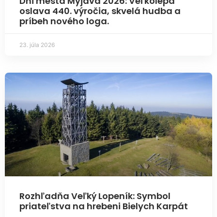
Dni mesta Myjava 2026: Veľkolepá
oslava 440. výročia, skvelá hudba a
príbeh nového loga.
23. júla 2026
Rozhľadňa Veľký Lopeník: Symbol
priateľstva na hrebeni Bielych Karpát