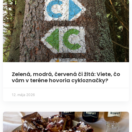
Zelená, modrá, červená či žltá: Viete, čo
vám v teréne hovoria cykloznačky?
12. mája 2026