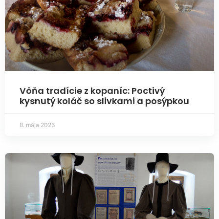
Vôňa tradície z kopaníc: Poctivý
kysnutý koláč so slivkami a posýpkou
8. mája 2026