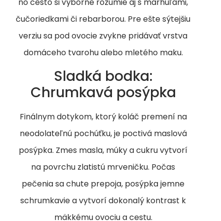
no cesto si výborne rozumie aj s marhuľami,
čučoriedkami či rebarborou. Pre ešte sýtejšiu
verziu sa pod ovocie zvykne pridávať vrstva
domáceho tvarohu alebo mletého maku.
Sladká bodka:
Chrumkavá posýpka
Finálnym dotykom, ktorý koláč premení na
neodolateľnú pochúťku, je poctivá maslová
posýpka. Zmes masla, múky a cukru vytvorí
na povrchu zlatistú mrveničku. Počas
pečenia sa chute prepoja, posýpka jemne
schrumkavie a vytvorí dokonalý kontrast k
mäkkému ovociu a cestu.