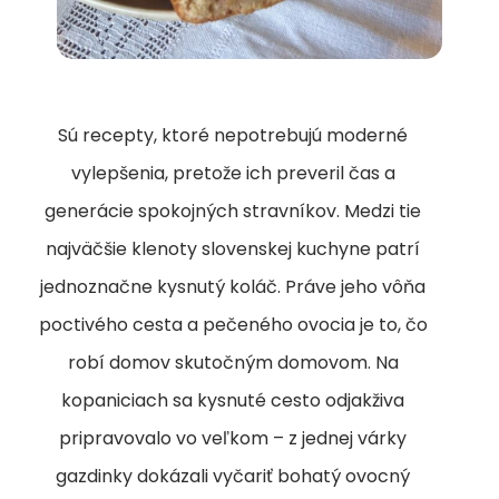
Sú recepty, ktoré nepotrebujú moderné
vylepšenia, pretože ich preveril čas a
generácie spokojných stravníkov. Medzi tie
najväčšie klenoty slovenskej kuchyne patrí
jednoznačne kysnutý koláč. Práve jeho vôňa
poctivého cesta a pečeného ovocia je to, čo
robí domov skutočným domovom. Na
kopaniciach sa kysnuté cesto odjakživa
pripravovalo vo veľkom – z jednej várky
gazdinky dokázali vyčariť bohatý ovocný