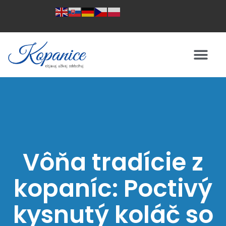
Vôňa tradície z
kopaníc: Poctivý
kysnutý koláč so