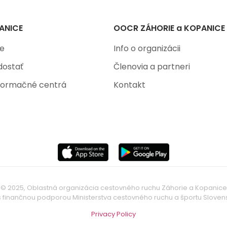
ANICE
OOCR ZÁHORIE a KOPANICE
ne
Info o organizácii
dostať
Členovia a partneri
nformačné centrá
Kontakt
© 2025, Oblastná organizácia cestovného ruchu Záhorie a Kopanice
 finančnou podporou Ministerstva cestovného ruchu a športu Slovens
Privacy Policy