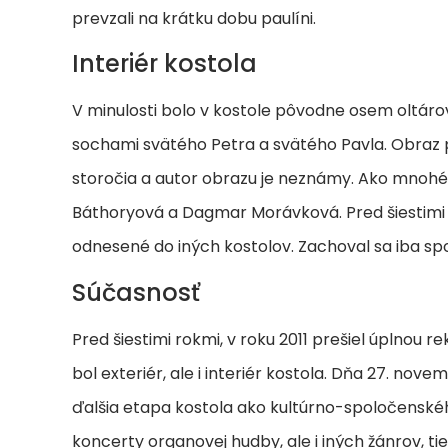
prevzali na krátku dobu paulíni.
Interiér kostola
V minulosti bolo v kostole pôvodne osem oltáro
sochami svätého Petra a svätého Pavla. Obraz p
storočia a autor obrazu je neznámy. Ako mnohé 
Báthoryová a Dagmar Morávková. Pred šiestimi ro
odnesené do iných kostolov. Zachoval sa iba sp
Súčasnosť
Pred šiestimi rokmi, v roku 2011 prešiel úplnou r
bol exteriér, ale i interiér kostola. Dňa 27. n
ďalšia etapa kostola ako kultúrno-spoločenskéh
koncerty organovej hudby, ale i iných žánrov, tie