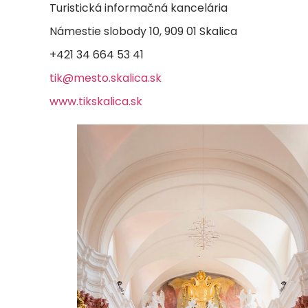
Turistická informačná kancelária
Námestie slobody 10, 909 01 Skalica
+421 34 664 53 41
tik@mesto.skalica.sk
www.tikskalica.sk