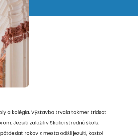
oly a kolégia. Výstavba trvala takmer tridsať
 Jezuiti založili v Skalici strednú školu.
ťdesiat rokov z mesta odišli jezuiti, kostol