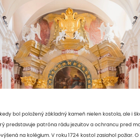
, kedy bol položený základný kameň nielen kostola, ale i šk
ý predstavuje patróna rádu jezuitov a ochrancu pred morom.
šená na kolégium. V roku 1724 kostol zasiahol požiar. O pä