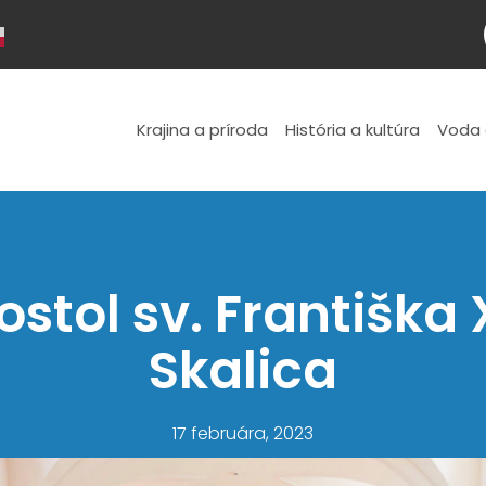
Krajina a príroda
História a kultúra
Voda 
ostol sv. Františk
Skalica
17 februára, 2023