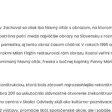
v. Zachoval sa však iba hlavný oltár s obrazom, na ktoro
atróna patrí medzi najväčšie obrazy na Slovensku s rozm
pamiatka, aj tento obraz časom chátral. V rokoch 1995 a
kmi Milan Flajžín reštauroval rám obrazu. Kostol veľmi rý
omínaný hlavný oltár, freska v bočnej kaplnky Panny Már
ekonštrukciou, ktorá bola zároveň najrozsiahlejšia rekonšt
ovembra 2011 sa uskutočnilo slávnostné otvorenie zrekonšt
o centra v Skalici. Odvtedy slúži ako kultúrno-poznávac
ž výstavy, promócie škôl, spoločenské akcie, ale i sobáše.