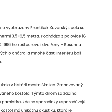
m je vyobrazený František Xaverský spolu so
ermi 3,5×6,5 metra. Pochádza z polovice 18.
ž 1996 ho reštaurovali dve ženy – Rosanna
chlo chátral a mnohé časti interiéru boli
ie.
rukcia v histórii mesta Skalica. Zrenovovaný
ruovaného kostola. Týmto dňom sa začína
ia pamiatka, kde sa sporadicky usporadúvajú
 Kostol má unikátnu akustiku, ktorá je