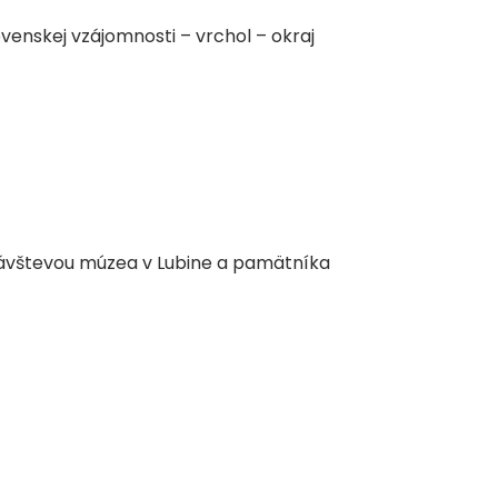
enskej vzájomnosti – vrchol – okraj
 návštevou múzea v Lubine a pamätníka