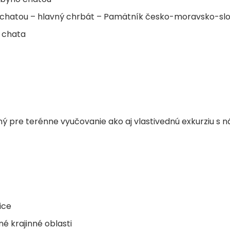
o chatou – hlavný chrbát – Pamätník česko-moravsko-slov
o chata
dný pre terénne vyučovanie ako aj vlastivednú exkurziu s
ice
né krajinné oblasti