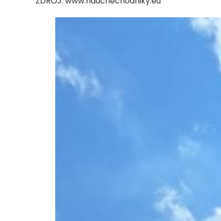
ZDROJ: www.naucnechodniky.eu