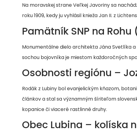
Na moravskej strane Veľkej Javoriny sa nachádza
roku 1909, kedy ju vyhlásil knieža Jan II. z Lichten
Pamätník SNP na Rohu 
Monumentálne dielo architekta Jána Svetlíka a 
sochou bojovníka je miestom každoročných spo
Osobnosti regiónu – Jo
Rodák z Lubiny bol evanjelickým kňazom, botani
článkov a stal sa významným šíriteľom slovensk
kopanice či viaceré rastlinné druhy.
Obec Lubina – kolíska 