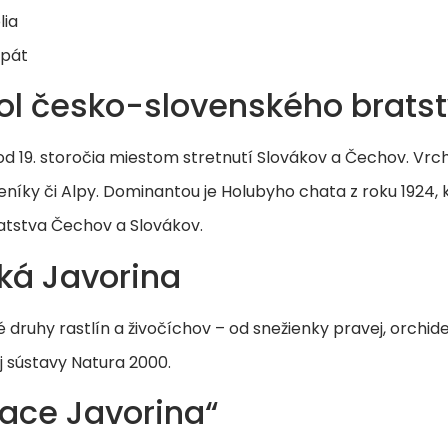
lia
rpát
ol česko-slovenského brats
už od 19. storočia miestom stretnutí Slovákov a Čechov. 
eseníky či Alpy. Dominantou je Holubyho chata z roku 1924,
ratstva Čechov a Slovákov.
ľká Javorina
ruhy rastlín a živočíchov – od snežienky pravej, orchideí,
j sústavy Natura 2000.
vace Javorina“