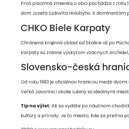
Prvá písomná zmienka o obci pochádza z roku 1
dom Jozefa Ľudovíta Holubyho. K dominantám pat
CHKO Biele Karpaty
Chránená krajinná oblasť od Skalice až po Púch
Karpaty sú známe výskytom vzácnych orchideí, mo
Slovensko-česká hrani
Od roku 1993 je oficiálnou hranicou medzi dvo
Veľká Javorina i okolie Lubiny sú ideálnymi mie
Tip na výlet:
Ak sa vydáte po náučnom chodníku v
kultúry a prírody. Je to miesto, kde sa prelína