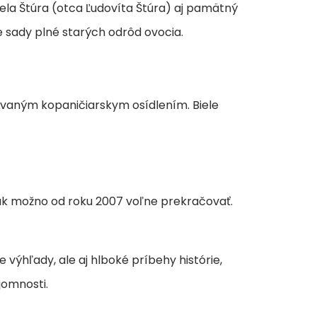
la Štúra (otca Ľudovíta Štúra) aj pamätný
e sady plné starých odrôd ovocia.
hovaným kopaničiarskym osídlením. Biele
ak možno od roku 2007 voľne prekračovať.
 výhľady, ale aj hlboké príbehy histórie,
jomnosti.