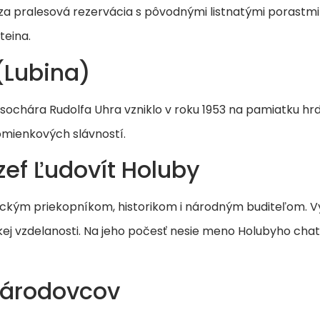
 pralesová rezervácia s pôvodnými listnatými porastmi a 
steina.
(Lubina)
sochára Rudolfa Uhra vzniklo v roku 1953 na pamiatku hr
mienkových slávností.
zef Ľudovít Holuby
ckým priekopníkom, historikom i národným buditeľom. Vytv
ej vzdelanosti. Na jeho počesť nesie meno Holubyho chat
národovcov