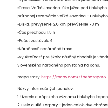
▪Trasa: Veľká Javorina: lúka južne pod Holubyh
prírodnej rezervácie Veľká Javorina – Holubyh
▪Dĺžka, prevýšenie: 2,6 km, prevýšenie 70 m
▪Čas prechodu: 1,5 h
▪Počet zastávok: 4
▪Náročnosť: nenáročná trasa
▪Využiteľnosť pre školy: náučný chodník je vho
Slovenského národného povstania na Rohu.
mapa trasy:
https://mapy.com/s/behozaparo
Názvy informačných panelov:
1. Územie európskeho významu Holubyho kopan
2. Biele a Bílé Karpaty – jeden celok, dve chráne