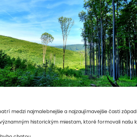
patrí medzi najmalebnejšie a najzaujímavejšie časti záp
 k významným historickým miestam, ktoré formovali našu 
lubyho chatou