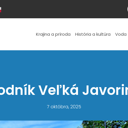
Krajina a príroda
História a kultúra
Voda 
dník Veľká Javori
7 októbra, 2025