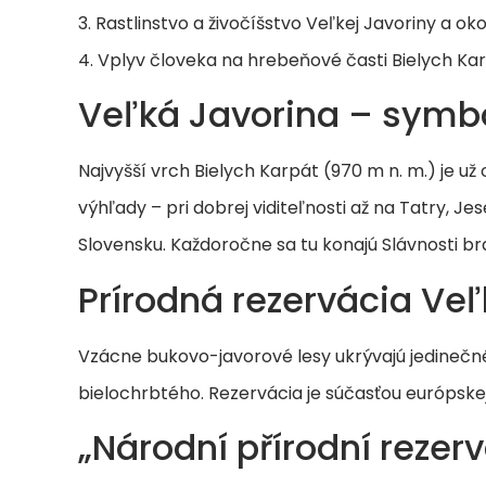
3. Rastlinstvo a živočíšstvo Veľkej Javoriny a oko
4. Vplyv človeka na hrebeňové časti Bielych Ka
Veľká Javorina – symb
Najvyšší vrch Bielych Karpát (970 m n. m.) je 
výhľady – pri dobrej viditeľnosti až na Tatry, J
Slovensku. Každoročne sa tu konajú Slávnosti b
Prírodná rezervácia Ve
Vzácne bukovo-javorové lesy ukrývajú jedinečné d
bielochrbtého. Rezervácia je súčasťou európske
„Národní přírodní rezer