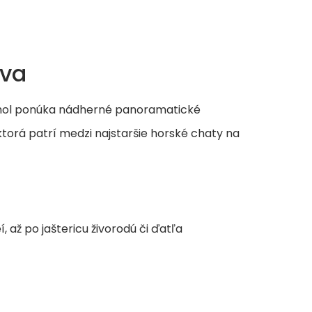
tva
Vrchol ponúka nádherné panoramatické
 ktorá patrí medzi najstaršie horské chaty na
 až po jaštericu živorodú či ďatľa