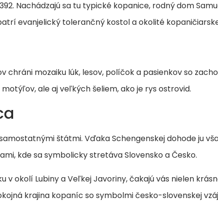
392. Nachádzajú sa tu typické kopanice, rodný dom Samue
rí evanjelický tolerančný kostol a okolité kopaničiarsk
ov chráni mozaiku lúk, lesov, políčok a pasienkov so zac
týľov, ale aj veľkých šeliem, ako je rys ostrovid.
ca
mi samostatnými štátmi. Vďaka Schengenskej dohode ju vš
stami, kde sa symbolicky stretáva Slovensko a Česko.
 okolí Lubiny a Veľkej Javoriny, čakajú vás nielen krásne
 pokojná krajina kopaníc so symbolmi česko-slovenskej vzá