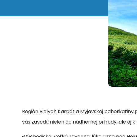
Región Bielych Karpát a Myjavskej pahorkatiny 
vás zavedú nielen do nádhernej prírody, ale aj
▪Východisko: Veľká Javorina, lúka južne pod Ho