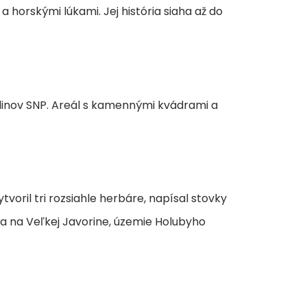
horskými lúkami. Jej história siaha až do
dinov SNP. Areál s kamennými kvádrami a
oril tri rozsiahle herbáre, napísal stovky
a na Veľkej Javorine, územie Holubyho