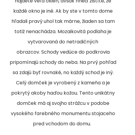
nájdete veľa okien, avšak hneď zistíte, že
každé okno je iné. Ak by ste v tomto dome
hľadali pravý uhol tak márne, žiaden sa tam
totiž nenachádza. Mozaikovitá podlaha je
vytvarovaná do netradičných
obrazcov. Schody vedúce do podkrovia
pripomínajú schody do neba. Na prvý pohľad
sa zdajú byť rovnaké, no každý schod je iný.
Celý domček je vyrobený z kameňa a je
pokrytý akoby haďou kožou. Tento unikátny
domček má aj svojho strážcu v podobe
vysokého farebného monumentu stojaceho
pred vchodom do domu.