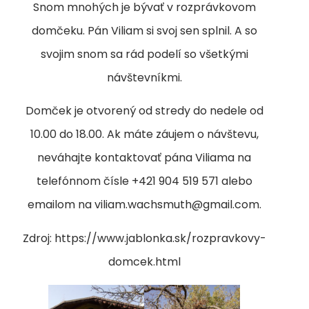
Snom mnohých je bývať v rozprávkovom
domčeku. Pán Viliam si svoj sen splnil. A so
svojim snom sa rád podelí so všetkými
návštevníkmi.
Domček je otvorený od stredy do nedele od
10.00 do 18.00. Ak máte záujem o návštevu,
neváhajte kontaktovať pána Viliama na
telefónnom čísle +421 904 519 571 alebo
emailom na viliam.wachsmuth@gmail.com.
Zdroj: https://www.jablonka.sk/rozpravkovy-
domcek.html