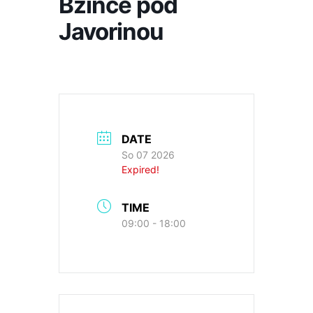
Bzince pod
Javorinou
DATE
So 07 2026
Expired!
TIME
09:00 - 18:00