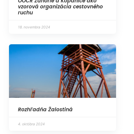
OOCR Záhorie a Kopanice ako
vzorová organizácia cestovného
ruchu
18. novembra 2024
Rozhľadňa Žalostiná
4. októbra 2024