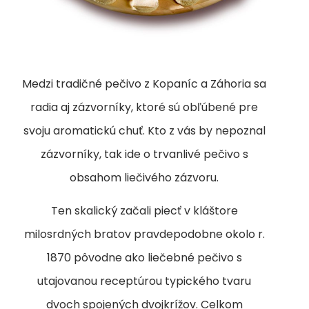
Medzi tradičné pečivo z Kopaníc a Záhoria sa
radia aj zázvorníky, ktoré sú obľúbené pre
svoju aromatickú chuť. Kto z vás by nepoznal
zázvorníky, tak ide o trvanlivé pečivo s
obsahom liečivého zázvoru.
Ten skalický začali piecť v kláštore
milosrdných bratov pravdepodobne okolo r.
1870 pôvodne ako liečebné pečivo s
utajovanou receptúrou typického tvaru
dvoch spojených dvojkrížov. Celkom