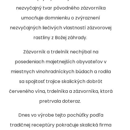
nezvyčajný tvar pôvodného zázvorníka
umocňuje domnienku o zvýraznení
nezvyčajných liečivých vlastností zázvorovej
rastliny z Božej záhrady.
Zázvorník a trdelník nechýbal na
posedeniach majetnejších obyvateľov v
miestnych vinohradníckych búdach a rodila
sa spojitosť trojice skalických dobrôt
červeného vína, trdelníka a zázvorníka, ktorá
pretrvala doteraz.
Dnes vo výrobe tejto pochúťky podľa
tradičnej receptúry pokračuje skalická firma