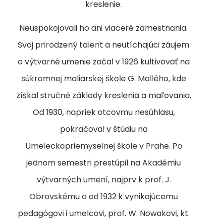
kreslenie.
Neuspokojovali ho ani viaceré zamestnania.
Svoj prirodzený talent a neutíchajúci záujem
o výtvarné umenie začal v 1926 kultivovať na
súkromnej maliarskej škole G. Mallého, kde
získal stručné základy kreslenia a maľovania.
Od 1930, napriek otcovmu nesúhlasu,
pokračoval v štúdiu na
Umeleckopriemyselnej škole v Prahe. Po
jednom semestri prestúpil na Akadémiu
výtvarných umení, najprv k prof. J.
Obrovskému a od 1932 k vynikajúcemu
pedagógovi i umelcovi, prof. W. Nowakovi, kt.