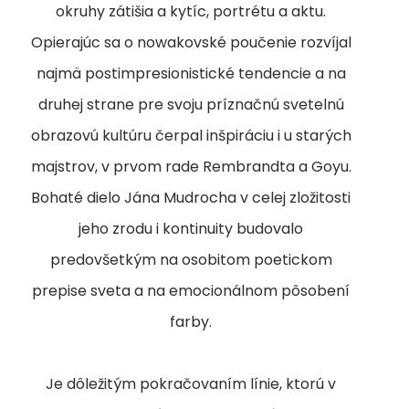
okruhy zátišia a kytíc, portrétu a aktu.
Opierajúc sa o nowakovské poučenie rozvíjal
najmä postimpresionistické tendencie a na
druhej strane pre svoju príznačnú svetelnú
obrazovú kultúru čerpal inšpiráciu i u starých
majstrov, v prvom rade Rembrandta a Goyu.
Bohaté dielo Jána Mudrocha v celej zložitosti
jeho zrodu i kontinuity budovalo
predovšetkým na osobitom poetickom
prepise sveta a na emocionálnom pôsobení
farby.
Je dôležitým pokračovaním línie, ktorú v