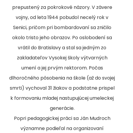
prepustený za pokrokové názory. V závere
vojny, od leta 1944 pobudol necelý rok v
Senici, pričom pri bombardovaní sa zničilo
okolo tristo jeho obrazov. Po oslobodení sa
vrátil do Bratislavy a stal sa jedným zo
zakladateľov Vysokej školy výtvarných
umení a jej prvým rektorom. Počas
dlhoročného pôsobenia na škole (až do svojej
smrti) vychoval 31 žiakov a podstatne prispel
k formovaniu mladej nastupujúcej umeleckej
generácie.
Popri pedagogickej práci sa Ján Mudroch
významne podieľal na organizovaní