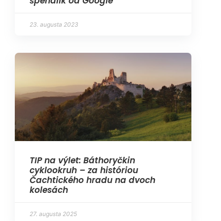
špendlík od Google
23. augusta 2023
TIP na výlet: Báthoryčkin
cyklookruh – za históriou
Čachtického hradu na dvoch
kolesách
27. augusta 2025