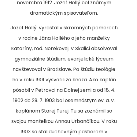
novembra 1912. Jozef Hollý bol známym
dramatickým spisovateľom.
Jozef Hollý vyrastal v skromných pomeroch
v rodine Jána Hollého a jeho manželky
Kataríny, rod. Norekovej. V Skalici absolvoval
gymnaziálne štúdium, evanjelické lýceum
navštevoval v Bratislave. Po štúdiu teológie
ho v roku 1901 vysvätili za kňaza. Ako kaplán
pôsobil v Petrovci na Dolnej zemi a od 18. 4.
1902 do 29. 7. 1903 bol osemnástym ev. a. v.
kaplánom Starej Turej. Tu sa zoznámil so
svojou manželkou Annou Urbančíkou. V roku
1903 sa stal duchovným pastierom v