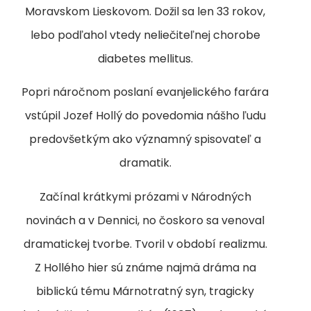
Moravskom Lieskovom. Dožil sa len 33 rokov,
lebo podľahol vtedy neliečiteľnej chorobe
diabetes mellitus.
Popri náročnom poslaní evanjelického farára
vstúpil Jozef Hollý do povedomia nášho ľudu
predovšetkým ako významný spisovateľ a
dramatik.
Začínal krátkymi prózami v Národných
novinách a v Dennici, no čoskoro sa venoval
dramatickej tvorbe. Tvoril v období realizmu.
Z Hollého hier sú známe najmä dráma na
biblickú tému Márnotratný syn, tragicky