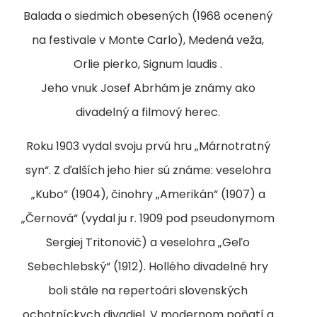
Balada o siedmich obesených (1968 ocenený
na festivale v Monte Carlo), Medená veža,
Orlie pierko, Signum laudis .
Jeho vnuk Josef Abrhám je známy ako
divadelný a filmový herec.
Roku 1903 vydal svoju prvú hru „Márnotratný
syn“. Z ďalších jeho hier sú známe: veselohra
„Kubo“ (1904), činohry „Amerikán“ (1907) a
„Černová“ (vydal ju r. 1909 pod pseudonymom
Sergiej Tritonovič) a veselohra „Geľo
Sebechlebský“ (1912). Hollého divadelné hry
boli stále na repertoári slovenských
ochotníckych divadiel. V modernom poňatí a