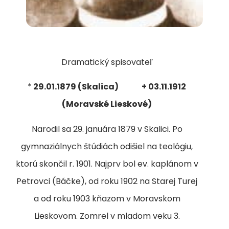
Dramatický spisovateľ
*
29.01.1879 (Skalica) + 03.11.1912
(Moravské Lieskové)
Narodil sa 29. januára 1879 v Skalici. Po
gymnaziálnych štúdiách odišiel na teológiu,
ktorú skončil r. 1901. Najprv bol ev. kaplánom v
Petrovci (Báčke), od roku 1902 na Starej Turej
a od roku 1903 kňazom v Moravskom
Lieskovom. Zomrel v mladom veku 3.