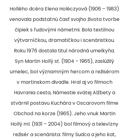
Hollého dcéra Elena Holéczyová (1906 – 1983)
venovala podstatnú časť svojho života tvorbe
čipiek s ľudovými námetmi. Bola textilnou
výtvarníčkou, dramatičkou i scenáristkou.
Roku 1976 dostala titul národná umelkyňa.
Syn Martin Hollý st. (1904 – 1965), zaslúžilý
umelec, bol významným hercom a režisérom
v martinskom divadle. Hral aj vo filmoch
Havrania cesta, Námestie svätej Alžbety a
stvárnil postavu Kuchára v Oscarovom filme
Obchod na korze (1965). Jeho vnuk Martin
Hollý ml. (1931 – 2004) bol filmový a televízny
režisér a scenárista: filmy Sudca a jeho kat,