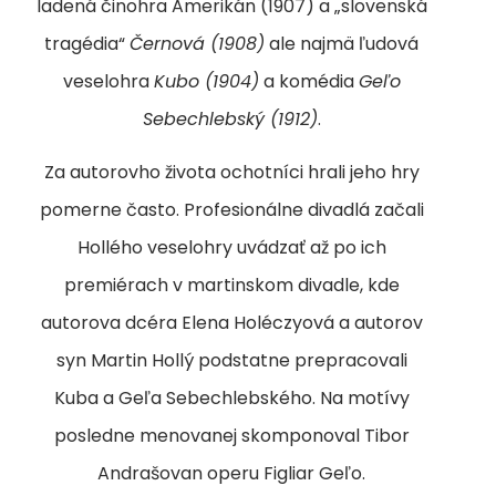
ladená činohra Amerikán (1907) a „slovenská
tragédia“
Černová (1908)
ale najmä ľudová
veselohra
Kubo (1904)
a komédia
Geľo
Sebechlebský (1912)
.
Za autorovho života ochotníci hrali jeho hry
pomerne často. Profesionálne divadlá začali
Hollého veselohry uvádzať až po ich
premiérach v martinskom divadle, kde
autorova dcéra Elena Holéczyová a autorov
syn Martin Hollý podstatne prepracovali
Kuba a Geľa Sebechlebského. Na motívy
posledne menovanej skomponoval Tibor
Andrašovan operu Figliar Geľo.