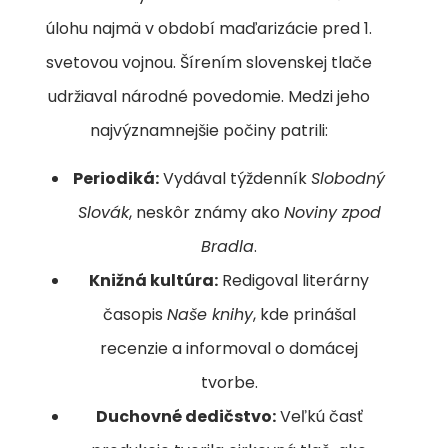
úlohu najmä v období maďarizácie pred 1.
svetovou vojnou. Šírením slovenskej tlače
udržiaval národné povedomie. Medzi jeho
najvýznamnejšie počiny patrili:
Periodiká:
Vydával týždenník
Slobodný
Slovák
, neskôr známy ako
Noviny zpod
Bradla
.
Knižná kultúra:
Redigoval literárny
časopis
Naše knihy
, kde prinášal
recenzie a informoval o domácej
tvorbe.
Duchovné dedičstvo:
Veľkú časť