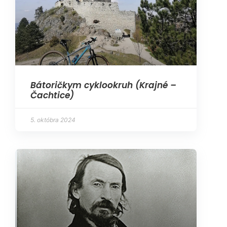
Bátoričkym cyklookruh (Krajné –
Čachtice)
5. októbra 2024