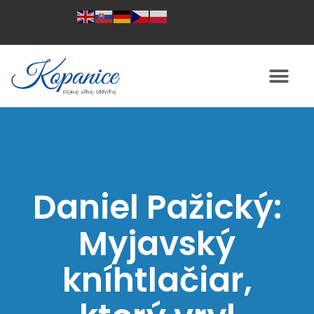
Daniel Pažický:
Myjavský
kníhtlačiar,