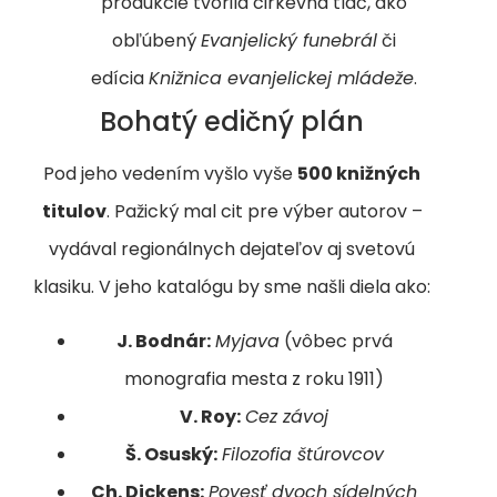
produkcie tvorila cirkevná tlač, ako
obľúbený
Evanjelický funebrál
či
edícia
Knižnica evanjelickej mládeže
.
Bohatý edičný plán
Pod jeho vedením vyšlo vyše
500 knižných
titulov
. Pažický mal cit pre výber autorov –
vydával regionálnych dejateľov aj svetovú
klasiku. V jeho katalógu by sme našli diela ako:
J. Bodnár:
Myjava
(vôbec prvá
monografia mesta z roku 1911)
V. Roy:
Cez závoj
Š. Osuský:
Filozofia štúrovcov
Ch. Dickens:
Povesť dvoch sídelných