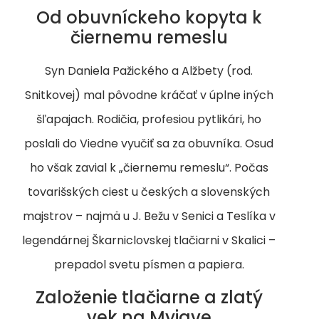
Od obuvníckeho kopyta k
čiernemu remeslu
Syn Daniela Pažického a Alžbety (rod.
Snitkovej) mal pôvodne kráčať v úplne iných
šľapajach. Rodičia, profesiou pytlikári, ho
poslali do Viedne vyučiť sa za obuvníka. Osud
ho však zavial k „čiernemu remeslu“. Počas
tovarišských ciest u českých a slovenských
majstrov – najmä u J. Bežu v Senici a Teslíka v
legendárnej Škarniclovskej tlačiarni v Skalici –
prepadol svetu písmen a papiera.
Založenie tlačiarne a zlatý
vek na Myjave