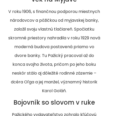
V roku 1906, s finančnou podporou miestnych
národovcov a pôžičkou od myjavskej banky,
založil svoju vlastnú tlačiareň. Spočiatku
skromné priestory nahradila v roku 1929 nová
moderná budova postavená priamo vo
dvore banky. Tu Pažický pracoval až do
konca svojho života, pričom po jeho boku
neskôr stálo aj dôležité rodinné zázemie –
dcéra Oľga a jej manžel, významný historik
Karol Goláň.
Bojovník so slovom v ruke
Pažického vydavateľstvo zohralo kľúčovú