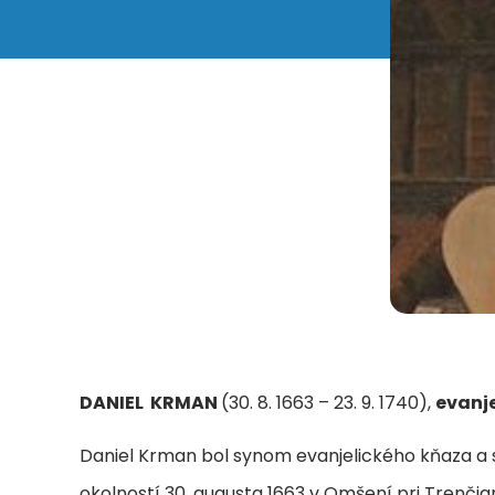
DANIEL KRMAN
(30. 8. 1663 – 23. 9. 1740),
evanje
Daniel Krman bol synom evanjelického kňaza a 
okolností 30. augusta 1663 v Omšení pri Trenč