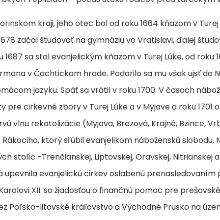
inskom kraji, jeho otec bol od roku 1664 kňazom v Turej 
u 1678 začal študovať na gymnáziu vo Vratislavi, ďalej štud
ku 1687 sa stal evanjelickým kňazom v Turej Lúke, od roku 
Krmana v Čachtickom hrade. Podarilo sa mu však ujsť do 
domácom jazyku. Späť sa vrátil v roku 1700. V časoch náb
 pre cirkevné zbory v Turej Lúke a v Myjave a roku 1701 o
ú vlnu rekatolizácie (Myjava, Brezová, Krajné, Bzince, Vrbo
I. Rákociho, ktorý sľúbil evanjelikom náboženskú slobodu. 
 stolíc -Trenčianskej, Liptovskej, Oravskej, Nitrianskej 
á upevnila evanjelickú cirkev oslabenú prenasledovaním p
arolovi XII. so žiadosťou o finančnú pomoc pre prešovsk
ez Poľsko-litovské kráľovstvo a Východné Prusko na územie