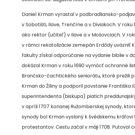
Daniel Krman vyrastal v podbradliansko-podjavor
v Sobotišti, Ilave, Trenčíne a v Diviakoch. V rok
ako rektor (učiteľ) v Ilave a v Mošovciach. V ro
v rámci rekatolizácie zemepán Erdődy uväzniť 
fakulty získal odporúčanie na vydanie biblie v 
dokázal Krman v roku 1690 vymôcť ochranné listy
Brančsko-čachtického seniorátu, ktoré prežili prv
Krman do Žiliny a podporil povstanie Františka I
superintendenta (biskupa) piatich preddunajských
v apríli 1707 konanej Ružomberskej synody, ktor
synody bol Krman vyslaný k švédskemu kráľovi K
protestantov. Cestu začal v máji 1708. Putoval c