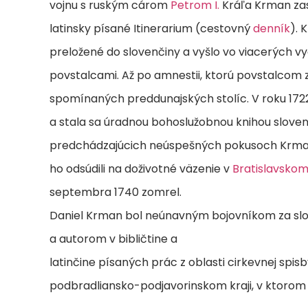
vojnu s ruským cárom
Petrom I.
Kráľa Krman zas
latinsky písané Itinerarium (cestovný
denník
). 
preložené do slovenčiny a vyšlo vo viacerých v
povstalcami. Až po amnestii, ktorú povstalcom z
spomínaných preddunajských stolíc. V roku 1722 
a stala sa úradnou bohoslužobnou knihou slovens
predchádzajúcich neúspešných pokusoch Krmana
ho odsúdili na doživotné väzenie v
Bratislavsko
septembra 1740 zomrel.
Daniel Krman bol neúnavným bojovníkom za slob
a autorom v bibličtine a
latinčine písaných prác z oblasti cirkevnej spis
podbradliansko-podjavorinskom kraji, v ktorom p