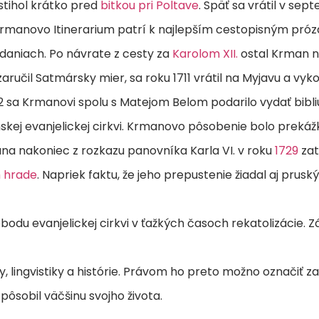
tihol krátko pred
bitkou pri Poltave
. Späť sa vrátil v sep
Krmanovo Itinerarium patrí k najlepším cestopisným prózam
ydaniach. Po návrate z cesty za
Karolom XII.
ostal Krman 
aručil Satmársky mier, sa roku 1711 vrátil na Myjavu a v
sa Krmanovi spolu s Matejom Belom podarilo vydať bibliu 
kej evanjelickej cirkvi. Krmanovo pôsobenie bolo prekážk
 nakoniec z rozkazu panovníka Karla VI. v roku
1729
zat
m hrade
. Napriek faktu, že jeho prepustenie žiadal aj prusk
odu evanjelickej cirkvi v ťažkých časoch rekatolizácie
by, lingvistiky a histórie. Právom ho preto možno označiť z
ôsobil väčšinu svojho života.