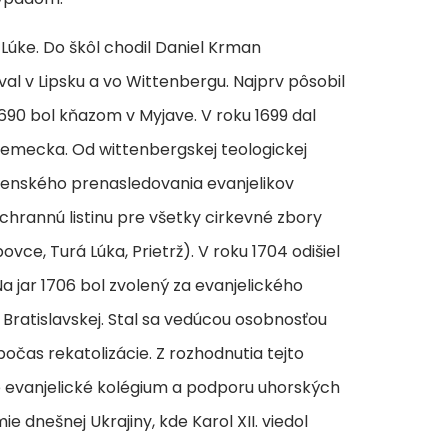
Lúke. Do škôl chodil Daniel Krman
oval v Lipsku a vo Wittenbergu. Najprv pôsobil
1690 bol kňazom v Myjave. V roku 1699 dal
Nemecka. Od wittenbergskej teologickej
oženského prenasledovania evanjelikov
chrannú listinu pre všetky cirkevné zbory
vce, Turá Lúka, Prietrž). V roku 1704 odišiel
Na jar 1706 bol zvolený za evanjelického
a Bratislavskej. Stal sa vedúcou osobnosťou
očas rekatolizácie. Z rozhodnutia tejto
é evanjelické kolégium a podporu uhorských
 dnešnej Ukrajiny, kde Karol XII. viedol