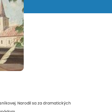
níkovej. Narodil sa za dramatických
 vpádom.