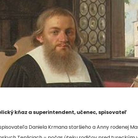
lický kňaz a superintendent, učenec, spisovateľ
spisovateľa Daniela Krmana staršieho a Anny rodenej Mas
ianskych Tepliciach – počas úteku rodičov pred tureckým