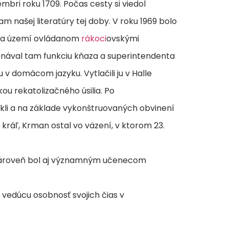
tembri roku 1709. Počas cesty si viedol
 našej literatúry tej doby. V roku 1969 bolo
na území ovládanom
rákoci
ovskými
ykonával tam funkciu kňaza a superintendenta
v domácom jazyku. Vytlačili ju v Halle
ou rekatolizačného úsilia. Po
kli a na základe vykonštruovaných obvinení
ý kráľ, Krman ostal vo väzení, v ktorom 23.
. Zároveň bol aj významným učenecom
a vedúcu osobnosť svojich čias v