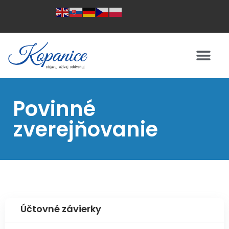
Povinné
zverejňovanie
Účtovné závierky