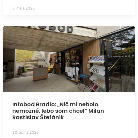
8. mája 2026
Infobod Bradlo: „Nič mi nebolo
nemožné, lebo som chcel“ Milan
Rastislav Štefánik
30. apríla 2026