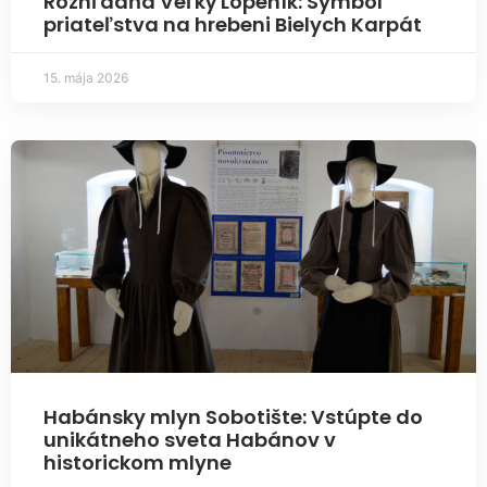
Rozhľadňa Veľký Lopeník: Symbol
priateľstva na hrebeni Bielych Karpát
15. mája 2026
Habánsky mlyn Sobotište: Vstúpte do
unikátneho sveta Habánov v
historickom mlyne