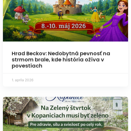
Hrad Beckov: Nedobytná pevnosť na
strmom brale, kde história ožíva v
povestiach
1. apríla 2026