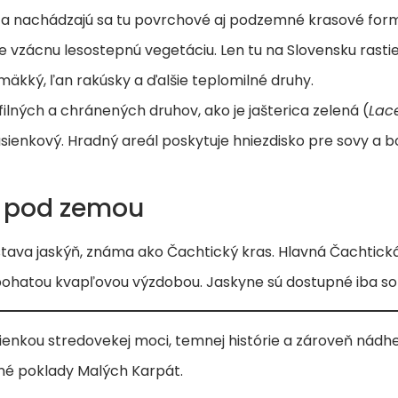
 a nachádzajú sa tu povrchové aj podzemné krasové for
e vzácnu lesostepnú vegetáciu. Len tu na Slovensku rastie
mäkký, ľan rakúsky a ďalšie teplomilné druhy.
lných a chránených druhov, ako je jašterica zelená (
Lace
 pasienkový. Hradný areál poskytuje hniezdisko pre sovy a 
o pod zemou
stava jaskýň, známa ako Čachtický kras. Hlavná Čachtická
bohatou kvapľovou výzdobou. Jaskyne sú dostupné iba so
enkou stredovekej moci, temnej histórie a zároveň nád
čné poklady Malých Karpát.