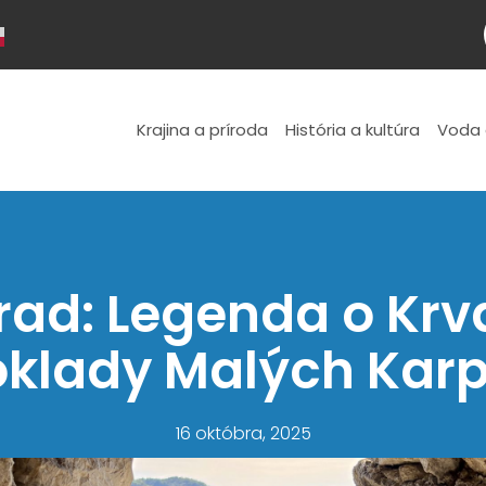
Krajina a príroda
História a kultúra
Voda 
rad: Legenda o Krva
klady Malých Kar
16 októbra, 2025