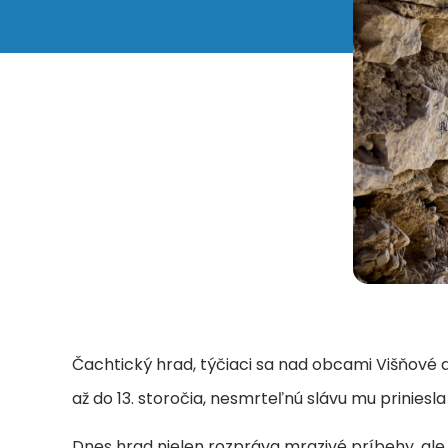
Čachtický hrad, týčiaci sa nad obcami Višňové a
až do 13. storočia, nesmrteľnú slávu mu priniesl
Dnes hrad nielen rozpráva mrazivé príbehy, ale 