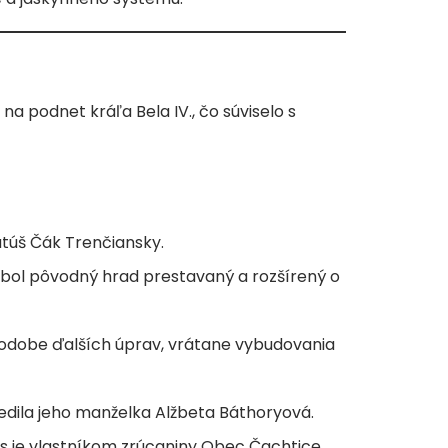
 podnet kráľa Bela IV., čo súviselo s
atúš Čák Trenčiansky.
a bol pôvodný hrad prestavaný a rozšírený o
podobe ďalších úprav, vrátane vybudovania
dedila jeho manželka Alžbeta Báthoryová.
es je vlastníkom zrúcaniny Obec Čachtice,