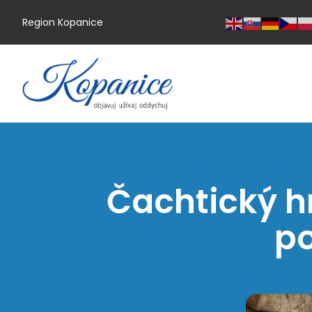
Region Kopanice
Čachtický h
po