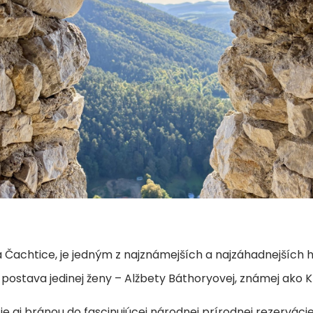
 Čachtice, je jedným z najznámejších a najzáhadnejších hr
a postava jedinej ženy – Alžbety Báthoryovej, známej ako 
je aj bránou do fascinujúcej národnej prírodnej rezervác