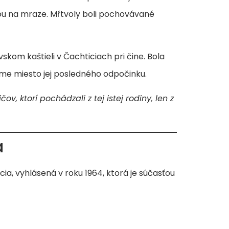
dou na mraze. Mŕtvoly boli pochovávané
skom kaštieli v Čachticiach pri čine. Bola
áme miesto jej posledného odpočinku.
 ktorí pochádzali z tej istej rodiny, len z
a
ia, vyhlásená v roku 1964, ktorá je súčasťou