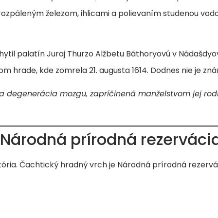
 rozpáleným železom, ihlicami a polievaním studenou vo
hytil palatín Juraj Thurzo Alžbetu Báthoryovú v Nádašdyov
m hrade, kde zomrela 21. augusta 1614. Dodnes nie je zn
 degenerácia mozgu, zapríčinená manželstvom jej rodičov,
 Národná prírodná rezerváci
tória. Čachtický hradný vrch je Národná prírodná rezervác