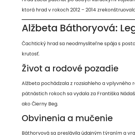
ktorá hrad v rokoch 2012 – 2014 zrekonštruovala
Alžbeta Báthoryová: Le
Čachtický hrad sa neodmysliteľne spája s posta
krutosť.
Život a rodové pozadie
Alžbeta pochádzala z rozsiahleho a vplyvného
pätnástich rokoch sa vydala za Františka Náda
ako Čierny Beg.
Obvinenia a mučenie
Báthoryová sa preslávila údajným týraním a vra