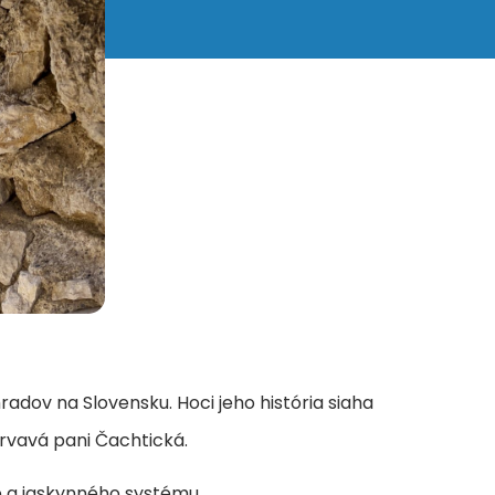
adov na Slovensku. Hoci jeho história siaha
Krvavá pani Čachtická.
ie a jaskynného systému.