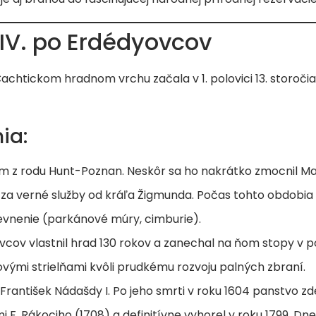
 IV. po Erdédyovcov
ickom hradnom vrchu začala v 1. polovici 13. storočia na
ia:
om z rodu Hunt-Poznan. Neskôr sa ho nakrátko zmocnil M
kal za verné služby od kráľa Žigmunda. Počas tohto obdobi
evnenie (parkánové múry, cimburie).
vcov vlastnil hrad 130 rokov a zanechal na ňom stopy v 
ovými strielňami kvôli prudkému rozvoju palných zbraní.
František Nádašdy I. Po jeho smrti v roku 1604 panstvo z
 F. Rákociho (1708) a definitívne vyhorel v roku 1799. Dn