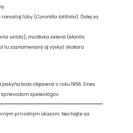
my.
 ranostaj ľúby (
Coronilla latifolia
). Ďalej sa
rta viridis
), modlivka zelená (
Mantis
bol tu zaznamenaný aj výskyt skaliara
 jaskyňa bola objavená v roku 1956. Dnes
 sprievodom speleológov.
herným prírodným úkazom. Nechajte sa