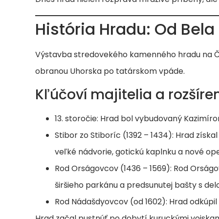
História Hradu: Od Bela
Výstavba stredovekého kamenného hradu na Čacht
obranou Uhorska po tatárskom vpáde.
Kľúčoví majitelia a rozšíren
13. storočie: Hrad bol vybudovaný Kazimír
Stibor zo Stiboríc (1392 – 1434): Hrad zís
veľké nádvorie, gotickú kaplnku a nové op
Rod Orságovcov (1436 – 1569): Rod Orságo
širšieho parkánu a predsunutej bašty s del
Rod Nádašdyovcov (od 1602): Hrad odkúpil 
Hrad začal pustnúť po dobytí kuruckými vojskami