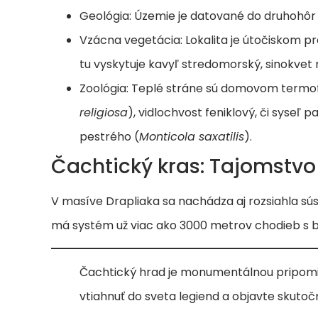
Geológia: Územie je datované do druhohôr
Vzácna vegetácia: Lokalita je útočiskom pr
tu vyskytuje kavyľ stredomorský, sinokvet 
Zoológia: Teplé stráne sú domovom termofi
religiosa
), vidlochvost feniklový, či syseľ
pestrého (
Monticola saxatilis
).
Čachtický kras: Tajomstv
V masíve Drapliaka sa nachádza aj rozsiahla sú
má systém už viac ako 3000 metrov chodieb s 
Čachtický hrad je monumentálnou pripomi
vtiahnuť do sveta legiend a objavte skuto