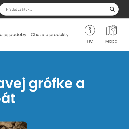
a jej podoby
Chute a produkty
TIC
Mapa
vej grófke a
pát