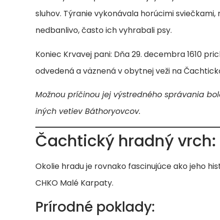
sluhov. Týranie vykonávala horúcimi sviečkami,
nedbanlivo, často ich vyhrabali psy.
Koniec Krvavej pani: Dňa 29. decembra 1610 pric
odvedená a väznená v obytnej veži na Čachticko
Možnou príčinou jej výstredného správania bola
iných vetiev Báthoryovcov.
Čachtický hradný vrch:
Okolie hradu je rovnako fascinujúce ako jeho his
CHKO Malé Karpaty.
Prírodné poklady: