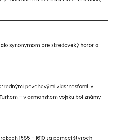
stalo synonymom pre stredoveký horor a
strednými povahovými vlastnosťami. V
i Turkom – v osmanskom vojsku bol známy
 rokoch 1585 – 1610 za pomoci štyroch