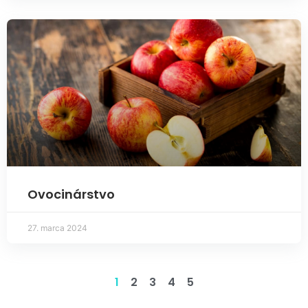
Ovocinárstvo
27. marca 2024
1
2
3
4
5