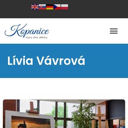
Lívia Vávrová