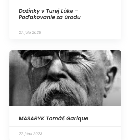
Dožinky v Turej Lúke –
Poďakovanie za úrodu
27. júla 2026
MASARYK Tomáš Garique
27. júna 2023