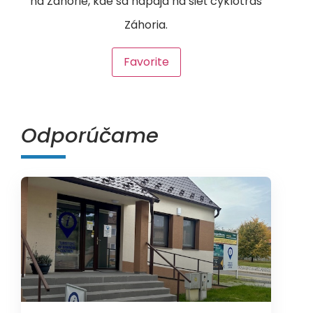
na Záhorie, kde sa napája na sieť cyklotrás
Záhoria.
Favorite
Odporúčame